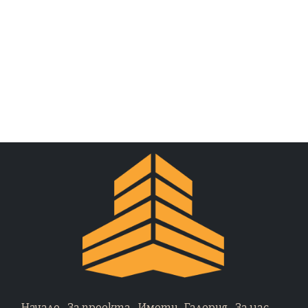
Начало
За проекта
Имоти
Галерия
За нас