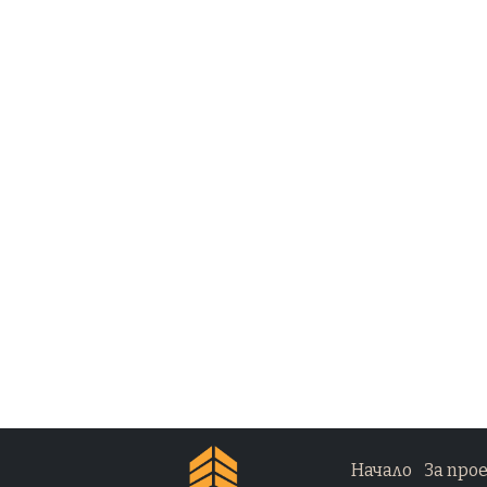
Начало
За про