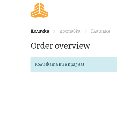
Преминете към съдържание
Начало
За проекта
Количка
Доставка
Плащане
Order overview
Количката Ви е празна!