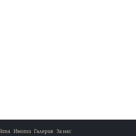
екта
Имоти
Галерия
За нас