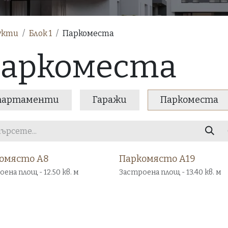
укти
Блок 1
Паркоместа
аркоместа
партаменти
Гаражи
Паркоместа
омясто А8
Паркомясто А19
Продаден
Про
ена площ - 12.50 кв. м
Застроена площ - 13.40 кв. м