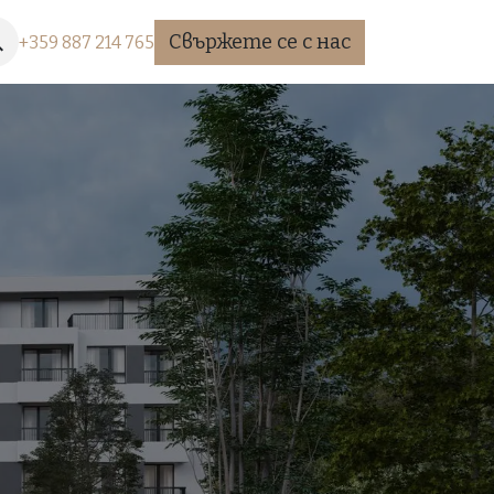
Свържете се с нас
+35​9 887 2​14 765