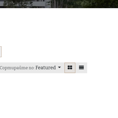
Featured
Сортирайте по:
даден