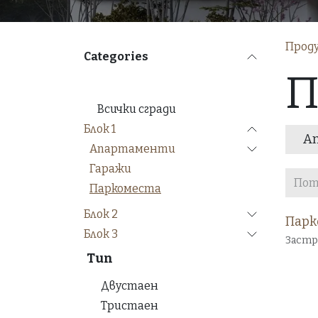
Прод
Categories
П
Всички сгради
Блок 1
А
Апартаменти
Гаражи
Паркоместа
Блок 2
Парк
Блок 3
Застро
Тип
Двустаен
Тристаен