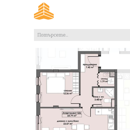
Преминете към съдържание
Начало
За проекта