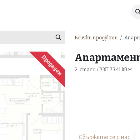
Имоти
Галерия
За нас
Новини
Всички продукти
Апарт
Апартамент 
Продаден
2-стаен / РЗП 73.41 кв.м
Свържете се с нас