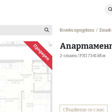
Имоти
Галерия
За нас
Новини
Всички продукти
Етаж 
Апартамент 
Продаден
2-стаен / РЗП 73.41 кв.м
Свържете се с нас