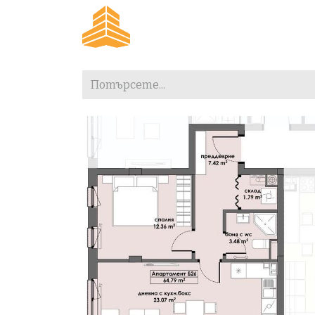
Преминете към съдържание
Начало
За проекта