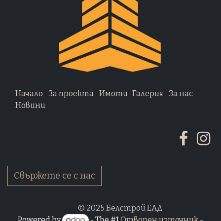
Начало
За проекта
Имоти
Галерия
За нас
Новини
Свържете се с нас
​ © 2025 Белстрой ЕАД
Powered by
- The #1
Отворен източник -