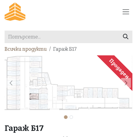
Преминете към съдържание
Всички продукти
Гараж Б17
Продаден
Гараж Б17