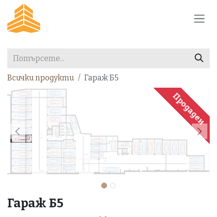
Преминете към съдържание
Всички продукти
Гараж Б5
Продаден
Гараж Б5